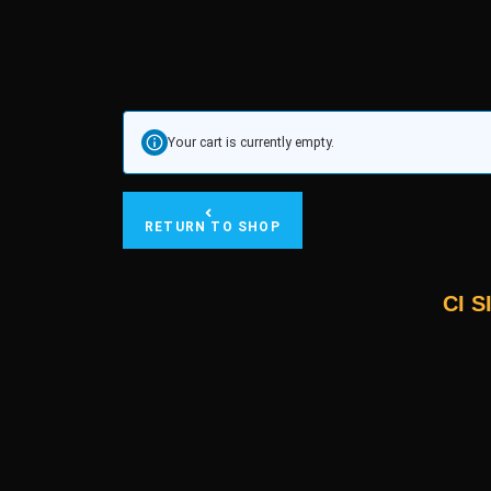
Your cart is currently empty.
RETURN TO SHOP
CI 